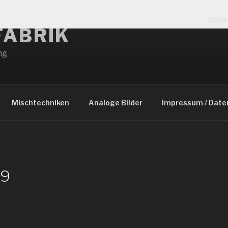
ortlaufend verbessern zu können, verwenden wir Cookies. 
 zu. Weitere Informationen erhalten Sie in unserer
Date
FABRIK
ng
Mischtechniken
Analoge Bilder
Impressum / Date
v9